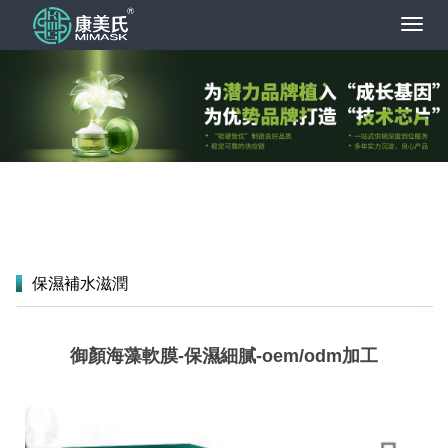
導
航
菜
單
保濕補水滋潤
御顏海藻軟膜-保濕細膩-oem/odm加工