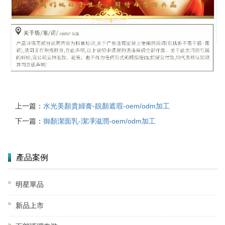
上一篇：
水光美顏貴婦膏-靚顏遮瑕-oem/odm加工
下一篇：
御顏潔面乳-潔凈滋潤-oem/odm加工
產品案例
明星單品
新品上市