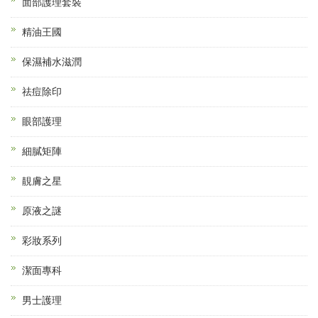
面部護理套裝
精油王國
保濕補水滋潤
祛痘除印
眼部護理
細膩矩陣
靚膚之星
原液之謎
彩妝系列
潔面專科
男士護理